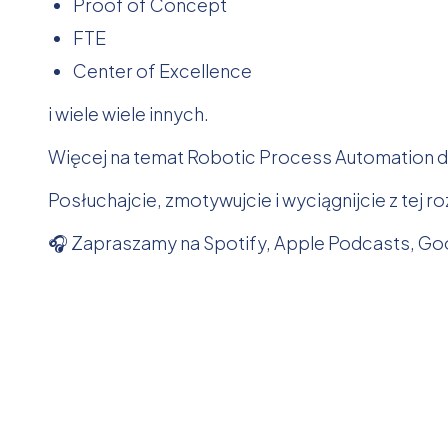
Proof of Concept
FTE
Center of Excellence
i wiele wiele innych.
Więcej na temat Robotic Process Automation d
Posłuchajcie, zmotywujcie i wyciągnijcie z tej r
🎧 Zapraszamy na Spotify, Apple Podcasts, Goo