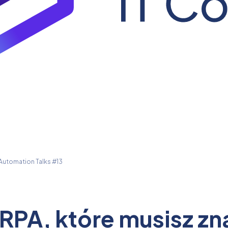
 Automation Talks #13
 RPA, które musisz z