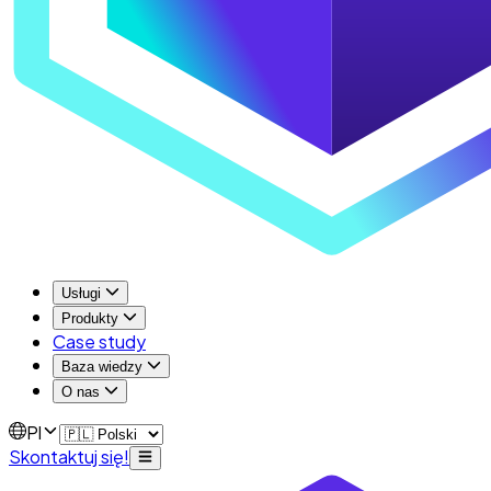
Usługi
Produkty
Case study
Baza wiedzy
O nas
Pl
Skontaktuj się!