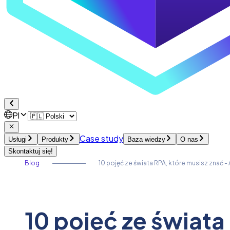
Pl
Case study
Usługi
Produkty
Baza wiedzy
O nas
Skontaktuj się!
Blog
10 pojęć ze świata RPA, które musisz znać -
10 pojęć ze świata