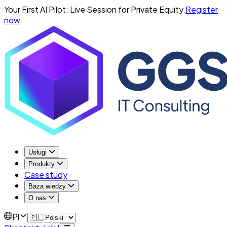
Your First AI Pilot: Live Session for Private Equity.
Register
now
Usługi
Produkty
Case study
Baza wiedzy
O nas
Pl