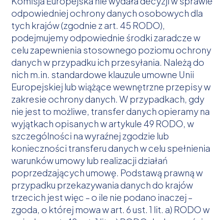
Komisja Europejska nie wydała decyzji w sprawie
odpowiedniej ochrony danych osobowych dla
tych krajów (zgodnie z art. 45 RODO),
podejmujemy odpowiednie środki zaradcze w
celu zapewnienia stosownego poziomu ochrony
danych w przypadku ich przesyłania. Należą do
nich m.in. standardowe klauzule umowne Unii
Europejskiej lub wiążące wewnętrzne przepisy w
zakresie ochrony danych. W przypadkach, gdy
nie jest to możliwe, transfer danych opieramy na
wyjątkach opisanych w artykule 49 RODO, w
szczególności na wyraźnej zgodzie lub
konieczności transferu danych w celu spełnienia
warunków umowy lub realizacji działań
poprzedzających umowę. Podstawą prawną w
przypadku przekazywania danych do krajów
trzecich jest więc – o ile nie podano inaczej –
zgoda, o której mowa w art. 6 ust. 1 lit. a) RODO w