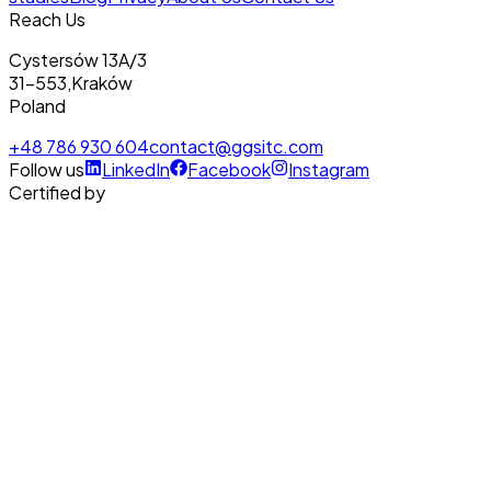
Reach Us
Cystersów 13A/3
31-553
,
Kraków
Poland
+48 786 930 604
contact@ggsitc.com
Follow us
LinkedIn
Facebook
Instagram
Certified by