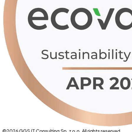
©
2026
GGS IT Consulting Sp. z o.o. All rights reserved