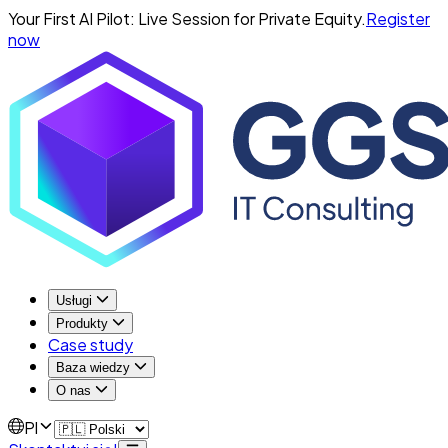
Your First AI Pilot: Live Session for Private Equity.
Register
now
Usługi
Produkty
Case study
Baza wiedzy
O nas
Pl