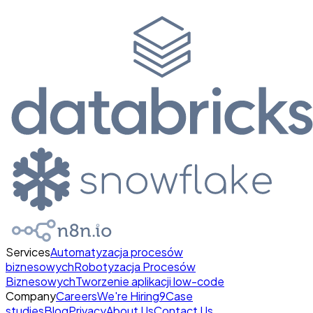
Services
Automatyzacja procesów
biznesowych
Robotyzacja Procesów
Biznesowych
Tworzenie aplikacji low-code
Company
Careers
We're Hiring
9
Case
studies
Blog
Privacy
About Us
Contact Us