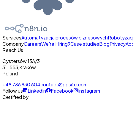
Services
Automatyzacja procesów biznesowych
Robotyzac
Company
Careers
We're Hiring
9
Case studies
Blog
Privacy
Ab
Reach Us
Cystersów 13A/3
31-553
,
Kraków
Poland
+48 786 930 604
contact@ggsitc.com
Follow us
LinkedIn
Facebook
Instagram
Certified by