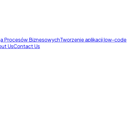
ja Procesów Biznesowych
Tworzenie aplikacji low-code
out Us
Contact Us