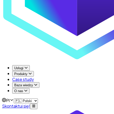
Usługi
Produkty
Case study
Baza wiedzy
O nas
Pl
Skontaktuj się!