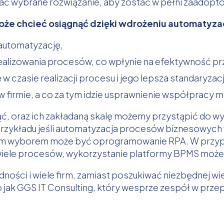
iać wybrane rozwiązanie, aby zostać w pełni zaadop
oże chcieć osiągnąć dzięki wdrożeniu automatyza
 automatyzację,
realizowania procesów, co wpłynie na efektywność p
 w czasie realizacji procesu i jego lepsza standaryzac
 firmie, a co za tym idzie usprawnienie współpracy mi
ąć, oraz ich zakładaną skalę możemy przystąpić do wy
 przykładu jeśli automatyzacja procesów biznesowych
m wyborem może być oprogramowanie RPA. W przypad
t wiele procesów, wykorzystanie platformy BPMS może
dności i wiele firm, zamiast poszukiwać niezbędnej wi
jak GGS IT Consulting, który wesprze zespół w przep