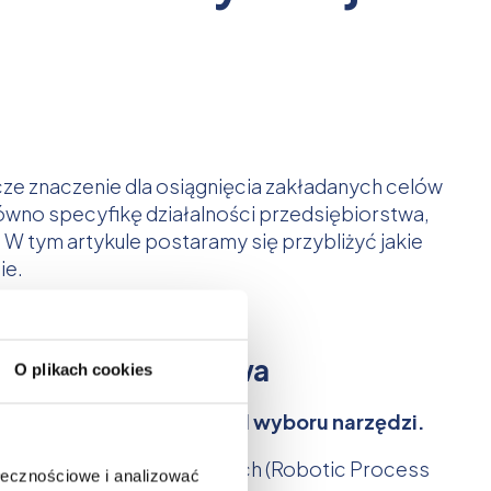
e znaczenie dla osiągnięcia zakładanych celów
no specyfikę działalności przedsiębiorstwa,
 tym artykule postaramy się przybliżyć jakie
ie.
eb przedsiębiorstwa
O plikach cookies
 procesów biznesowych od wyboru narzędzi.
acji Procesów Biznesowych (Robotic Process
ołecznościowe i analizować