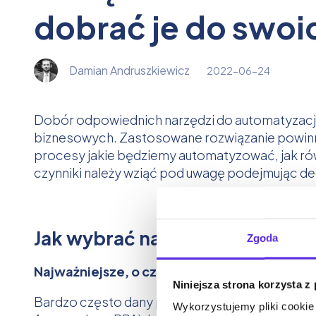
dobrać je do swoi
Damian Andruszkiewicz
2022-06-24
Dobór odpowiednich narzędzi do automatyzacji
biznesowych. Zastosowane rozwiązanie powinn
procesy jakie będziemy automatyzować, jak rów
czynniki należy wziąć pod uwagę podejmując de
Jak wybrać narzędzia do autom
Zgoda
Najważniejsze, o czym powinniśmy pamiętać
Niniejsza strona korzysta z
Bardzo często dany proces można zautomatyz
Wykorzystujemy pliki cookie 