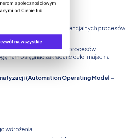
ement System - BPMS).
artnerom społecznościowym,
anymi od Ciebie lub
iśmy zidentyfikować listę potencjalnych procesów
ezwól na wszystkie
owych, które automatyzacja procesów
gą nam osiągnąć zakładane cele, mając na
matyzacji (Automation Operating Model -
ego wdrożenia,