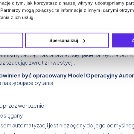
nia Procesami Biznesowymi (Business Process Manag
ormacje o tym, jak korzystasz z naszej witryny, udostępniamy p
Partnerzy mogą połączyć te informacje z innymi danymi otrzym
ch narzędzi zostało stworzone w określonym celu.
nia z ich usług.
naszej firmie najbardziej optymalne, najpierw powinn
Spersonalizuj
Z
wno z perspektywy technologii, jak też celów biznes
niśmy zacząć zastanawiać się, jakie narzędzia pomo
 szacując zwrot z inwestycji.
powinien być opracowany Model Operacyjny Auto
a następujące pytania:
poprzez wdrożenie,
 osiągany,
ocesem automatyzacji jest niezbędny do jego pomyśln