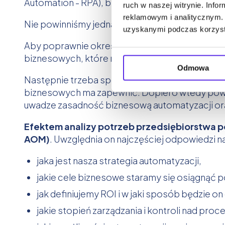
Automation - RPA), bądź Systemy do Zarządza
ruch w naszej witrynie. Inf
reklamowym i analitycznym. 
Nie powinniśmy jednak zapominać, iż każde z ty
uzyskanymi podczas korzysta
Aby poprawnie określić, które z nich będzie w 
biznesowych, które można zautomatyzować.
Odmowa
Następnie trzeba spojrzeć na te procesy zaró
biznesowych ma zapewnić. Dopiero wtedy powin
uwadze zasadność biznesową automatyzacji oraz
Efektem analizy potrzeb przedsiębiorstwa 
AOM)
. Uwzględnia on najczęściej odpowiedzi n
jaka jest nasza strategia automatyzacji,
jakie cele biznesowe staramy się osiągnąć 
jak definiujemy ROI i w jaki sposób będzie on
jakie stopień zarządzania i kontroli nad pr