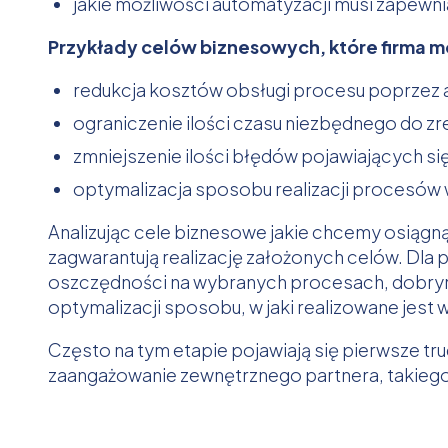
jakie możliwości automatyzacji musi zapewn
Przykłady celów biznesowych, które firma m
redukcja kosztów obsługi procesu poprzez
ograniczenie ilości czasu niezbędnego do z
zmniejszenie ilości błędów pojawiających się
optymalizacja sposobu realizacji procesów w
Analizując cele biznesowe jakie chcemy osiągn
zagwarantują realizację założonych celów. Dla
oszczędności na wybranych procesach, dobry
optymalizacji sposobu, w jaki realizowane jes
Często na tym etapie pojawiają się pierwsze tru
zaangażowanie zewnętrznego partnera, takiego 