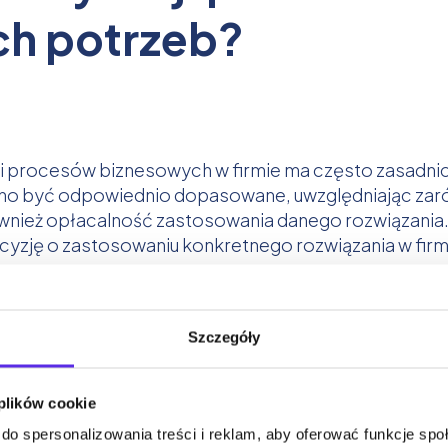
ch potrzeb?
 procesów biznesowych w firmie ma często zasadnicz
o być odpowiednio dopasowane, uwzględniając zarów
nież opłacalność zastosowania danego rozwiązania. W
cyzję o zastosowaniu konkretnego rozwiązania w firm
atyzacji procesów - analiza potrz
Szczegóły
, to aby nie rozpoczynać projektu automatyzacji
 plików cookie
ować zarówno stosując oprogramowanie do Robotyz
do spersonalizowania treści i reklam, aby oferować funkcje sp