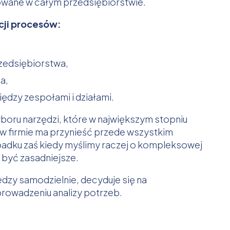
towane w całym przedsiębiorstwie.
cji procesów:
rzedsiębiorstwa,
ja,
ędzy zespołami i działami.
boru narzędzi, które w największym stopniu
 w firmie ma przynieść przede wszystkim
ku zaś kiedy myślimy raczej o kompleksowej
 być zasadniejsze.
edzy samodzielnie, decyduje się na
rowadzeniu analizy potrzeb.