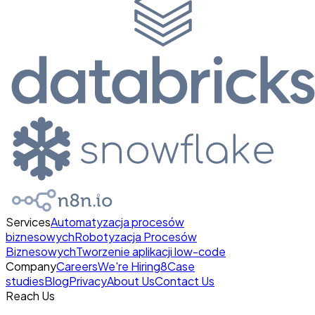
Services
Automatyzacja procesów
biznesowych
Robotyzacja Procesów
Biznesowych
Tworzenie aplikacji low-code
Company
Careers
We're Hiring
8
Case
studies
Blog
Privacy
About Us
Contact Us
Reach Us