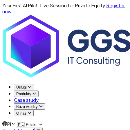
Your First AI Pilot: Live Session for Private Equity.
Register
now
Usługi
Produkty
Case study
Baza wiedzy
O nas
Pl