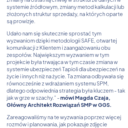
systemie źródłowym, zmiany metod kalkulacji lub
złożonych struktur sprzedaży, na których oparte
są prowizje.
Udało nam się skutecznie sprostać tym
wyzwaniom dzięki metodologii SAFE, otwartej
komunikacji z Klientem i zaangażowaniu obu
zespołów. Największym wyzwaniem w tym
projekcie była trwająca w tym czasie zmiana w
systemie ubezpieczeń Tapioli dla ubezpieczeń na
życie i innych niż na życie. Ta zmiana odbywała się
równocześnie z wdrażaniem systemu SPM,
dlatego odpowiednia strategia była kluczem - tak
jak w grze w szachy.” -
mówi Magda Czaja,
Główny Architekt Rozwiązań SMP w GGS.
Zareagowaliśmy na te wyzwania poprzez więcej
rozmów i planowania, jak pokazuje zdjęcie