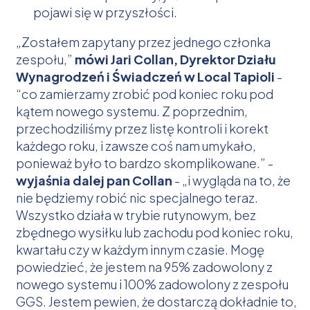
pojawi się w przyszłości.
„Zostałem zapytany przez jednego członka
zespołu,”
mówi Jari Collan, Dyrektor Działu
Wynagrodzeń i Świadczeń w Local Tapioli
-
“co zamierzamy zrobić pod koniec roku pod
kątem nowego systemu. Z poprzednim,
przechodziliśmy przez listę kontroli i korekt
każdego roku, i zawsze coś nam umykało,
ponieważ było to bardzo skomplikowane.” -
wyjaśnia dalej pan Collan
- „i wygląda na to, że
nie będziemy robić nic specjalnego teraz.
Wszystko działa w trybie rutynowym, bez
zbędnego wysiłku lub zachodu pod koniec roku,
kwartału czy w każdym innym czasie. Mogę
powiedzieć, że jestem na 95% zadowolony z
nowego systemu i 100% zadowolony z zespołu
GGS. Jestem pewien, że dostarczą dokładnie to,