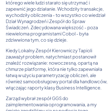
którego wiele ludzi starało się utrzymać i
zapewnić jego działanie. Wchodziły transakcje,
wychodziły obliczenia - to wszystko co wiedział
Dział Wynagrodzeń i Zespół do Spraw
Świadczeń. Zdecydowana większość - poza
niewieloma programistami Cobol - była
zdziwwiona tym, co się dzieje.
Kiedy Lokalny Zespół Kierowniczy Tapioli
zauważył problem, natychmiast postanowił
znaleźć rozwiązanie: nowoczesną, opartą na
chmurze platformę, która nie tylko zapewniała
łatwą w użyciu parametryzację obliczeń, ale
również samoobsługowy portal dla handlowców,
włączając raporty klasy Business Intelligence.
Zarząd wybrał zespół GGS do
zaimplementowania oprogramowania, a my
śmiało zgodziliśmy się na podjęcie tego