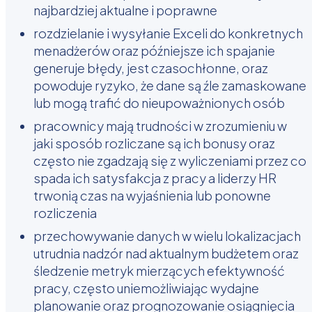
najbardziej aktualne i poprawne
rozdzielanie i wysyłanie Exceli do konkretnych
menadżerów oraz późniejsze ich spajanie
generuje błędy, jest czasochłonne, oraz
powoduje ryzyko, że dane są źle zamaskowane
lub mogą trafić do nieupoważnionych osób
pracownicy mają trudności w zrozumieniu w
jaki sposób rozliczane są ich bonusy oraz
często nie zgadzają się z wyliczeniami przez co
spada ich satysfakcja z pracy a liderzy HR
trwonią czas na wyjaśnienia lub ponowne
rozliczenia
przechowywanie danych w wielu lokalizacjach
utrudnia nadzór nad aktualnym budżetem oraz
śledzenie metryk mierzących efektywność
pracy, często uniemożliwiając wydajne
planowanie oraz prognozowanie osiągnięcia