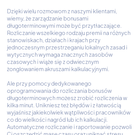
Dzięki wielu rozmowom z naszymi klientami,
wiemy, że zarządzanie bonusami
długoterminowymi może być przytłaczające.
Rozliczanie wszelkiego rodzaju premii na różnych
stanowiskach, działach i krajach przy
jednoczesnym przestrzeganiu lokalnych zasad i
wytycznych wymaga znacznych zasobów
czasowych i wiąże się z odwiecznym
żonglowaniem akruszami kalkulacyjnymi.
Ale przy pomocy dedykowanego
oprogramowania do rozliczania bonusów
długoterminowych możesz zrobić rozliczenia w
kilka minut. Unikniesz też błędów i z łatwością
wyjaśnisz jakiekolwiek wątpliwości pracowników
co do wielkości nagród lub ich kalkulacji.
Automatyczne rozliczanie i raportowanie pozwoli
Ci oszczędzić masę czasu oraz uniknąć stresu