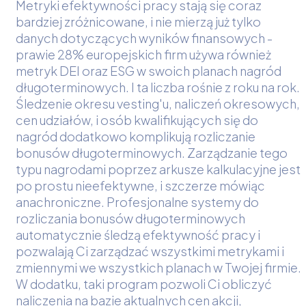
Metryki efektywności pracy stają się coraz
bardziej zróżnicowane, i nie mierzą już tylko
danych dotyczących wyników finansowych -
prawie 28% europejskich firm używa również
metryk DEI oraz ESG w swoich planach nagród
długoterminowych. I ta liczba rośnie z roku na rok.
Śledzenie okresu vesting'u, naliczeń okresowych,
cen udziałów, i osób kwalifikujących się do
nagród dodatkowo komplikują rozliczanie
bonusów długoterminowych. Zarządzanie tego
typu nagrodami poprzez arkusze kalkulacyjne jest
po prostu nieefektywne, i szczerze mówiąc
anachroniczne. Profesjonalne systemy do
rozliczania bonusów długoterminowych
automatycznie śledzą efektywność pracy i
pozwalają Ci zarządzać wszystkimi metrykami i
zmiennymi we wszystkich planach w Twojej firmie.
W dodatku, taki program pozwoli Ci obliczyć
naliczenia na bazie aktualnych cen akcji,