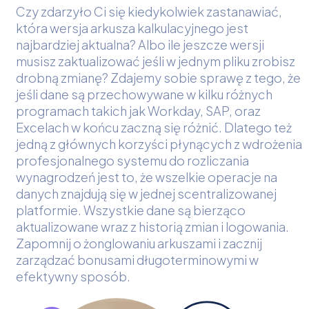
Czy zdarzyło Ci się kiedykolwiek zastanawiać,
która wersja arkusza kalkulacyjnego jest
najbardziej aktualna? Albo ile jeszcze wersji
musisz zaktualizować jeśli w jednym pliku zrobisz
drobną zmianę? Zdajemy sobie sprawę z tego, że
jeśli dane są przechowywane w kilku różnych
programach takich jak Workday, SAP, oraz
Excelach w końcu zaczną się różnić. Dlatego też
jedną z głównych korzyści płynących z wdrożenia
profesjonalnego systemu do rozliczania
wynagrodzeń jest to, że wszelkie operacje na
danych znajdują się w jednej scentralizowanej
platformie. Wszystkie dane są bierząco
aktualizowane wraz z historią zmian i logowania.
Zapomnij o żonglowaniu arkuszami i zacznij
zarządzać bonusami długoterminowymi w
efektywny sposób.