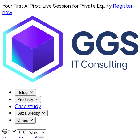
Your First AI Pilot: Live Session for Private Equity.
Register
now
Usługi
Produkty
Case study
Baza wiedzy
O nas
Pl