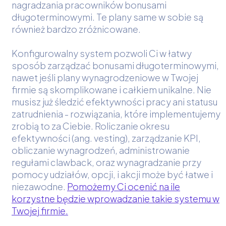
nagradzania pracowników bonusami
długoterminowymi. Te plany same w sobie są
również bardzo zróżnicowane.
Konfigurowalny system pozwoli Ci w łatwy
sposób zarządzać bonusami długoterminowymi,
nawet jeśli plany wynagrodzeniowe w Twojej
firmie są skomplikowane i całkiem unikalne. Nie
musisz już śledzić efektywności pracy ani statusu
zatrudnienia - rozwiązania, które implementujemy
zrobią to za Ciebie. Roliczanie okresu
efektywności (ang. vesting), zarządzanie KPI,
obliczanie wynagrodzeń, administrowanie
regułami clawback, oraz wynagradzanie przy
pomocy udziałów, opcji, i akcji może być łatwe i
niezawodne.
Pomożemy Ci ocenić na ile
korzystne będzie wprowadzanie takie systemu w
Twojej firmie.