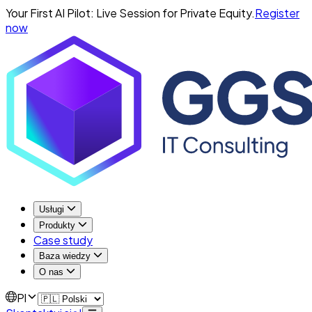
Your First AI Pilot: Live Session for Private Equity.
Register
now
Usługi
Produkty
Case study
Baza wiedzy
O nas
Pl