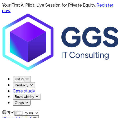
Your First AI Pilot: Live Session for Private Equity.
Register
now
Usługi
Produkty
Case study
Baza wiedzy
O nas
Pl