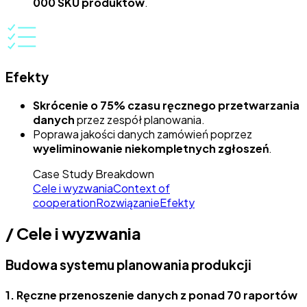
000 SKU produktów
.
Efekty
Skrócenie o 75% czasu ręcznego przetwarzania
danych
przez zespół planowania.
Poprawa jakości danych zamówień poprzez
wyeliminowanie niekompletnych zgłoszeń
.
Case Study Breakdown
Cele i wyzwania
Context of
cooperation
Rozwiązanie
Efekty
/
Cele i wyzwania
Budowa systemu planowania produkcji
1.
Ręczne przenoszenie danych z ponad 70 raportów