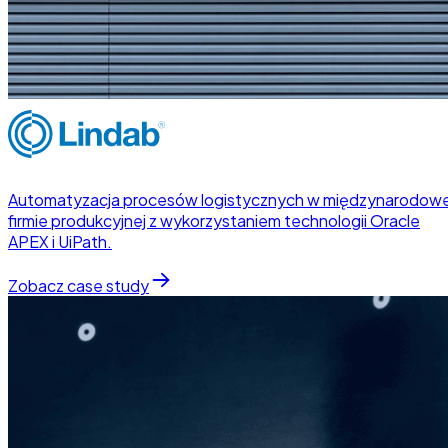
Automatyzacja procesów logistycznych w międzynarodowe
firmie produkcyjnej z wykorzystaniem technologii Oracle
APEX i UiPath.
Zobacz case study