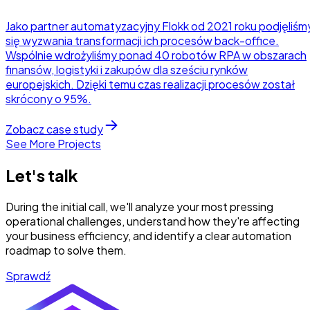
Jako partner automatyzacyjny Flokk od 2021 roku podjęliśm
się wyzwania transformacji ich procesów back-office.
Wspólnie wdrożyliśmy ponad 40 robotów RPA w obszarach
finansów, logistyki i zakupów dla sześciu rynków
europejskich. Dzięki temu czas realizacji procesów został
skrócony o 95%.
Zobacz case study
See More Projects
Let's talk
During the initial call, we'll analyze your most pressing
operational challenges, understand how they're affecting
your business efficiency, and identify a clear automation
roadmap to solve them.
Sprawdź