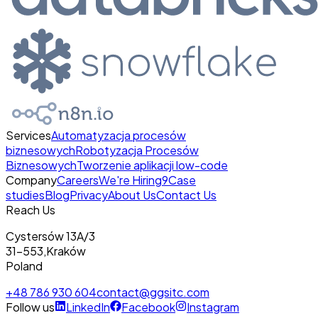
Services
Automatyzacja procesów
biznesowych
Robotyzacja Procesów
Biznesowych
Tworzenie aplikacji low-code
Company
Careers
We're Hiring
9
Case
studies
Blog
Privacy
About Us
Contact Us
Reach Us
Cystersów 13A/3
31-553
,
Kraków
Poland
+48 786 930 604
contact@ggsitc.com
Follow us
LinkedIn
Facebook
Instagram