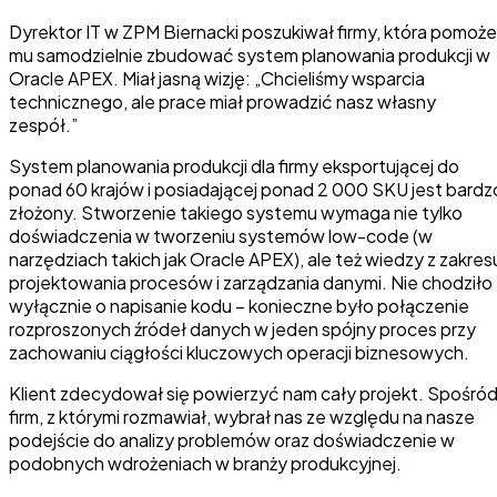
Dyrektor IT w ZPM Biernacki poszukiwał firmy, która pomoże
mu samodzielnie zbudować system planowania produkcji w
Oracle APEX. Miał jasną wizję: „Chcieliśmy wsparcia
technicznego, ale prace miał prowadzić nasz własny
zespół.”
System planowania produkcji dla firmy eksportującej do
ponad 60 krajów i posiadającej ponad 2 000 SKU jest bardz
złożony. Stworzenie takiego systemu wymaga nie tylko
doświadczenia w tworzeniu systemów low-code (w
narzędziach takich jak Oracle APEX), ale też wiedzy z zakres
projektowania procesów i zarządzania danymi. Nie chodziło
wyłącznie o napisanie kodu – konieczne było połączenie
rozproszonych źródeł danych w jeden spójny proces przy
zachowaniu ciągłości kluczowych operacji biznesowych.
Klient zdecydował się powierzyć nam cały projekt. Spośró
firm, z którymi rozmawiał, wybrał nas ze względu na nasze
podejście do analizy problemów oraz doświadczenie w
podobnych wdrożeniach w branży produkcyjnej.