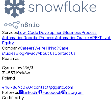
Services
Low-Code Development
Business Process
Automation
Robotic Process Automation
Oracle APEX
Priva
Equity
Company
Careers
We're Hiring
9
Case
studies
Blog
Privacy
About Us
Contact Us
Reach Us
Cystersów 13A/3
31-553
,
Kraków
Poland
+48 786 930 604
contact@ggsitc.com
Follow us
LinkedIn
Facebook
Instagram
Certified by