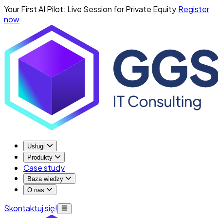
Your First AI Pilot: Live Session for Private Equity.
Register
now
Usługi
Produkty
Case study
Baza wiedzy
O nas
Skontaktuj się!